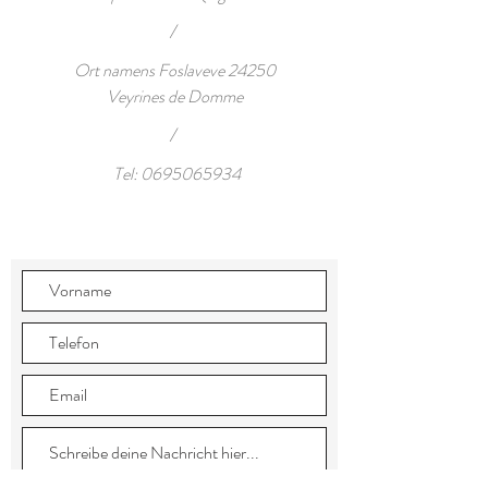
/
Ort namens Foslaveve 24250
Veyrines de Domme
/
Tel:
0695065934